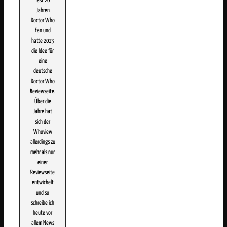
fast 20
Jahren
Doctor Who
Fan und
hatte 2013
die Idee für
eine
deutsche
Doctor Who
Reviewseite.
Über die
Jahre hat
sich der
Whoview
allerdings zu
mehr als nur
einer
Reviewseite
entwickelt
und so
schreibe ich
heute vor
allem News