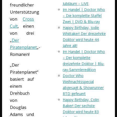
Jubiläum – LIVE
freundlicher
Im Handel | Doctor Who
Unterstützung
– Die komplette Staffel
von
Cross
Zwei | DVD & Blu-ray
Cult
, einen
Happy Birthday, Jodie
von drei
Whittaker! Der dreizehnte
Doktor wird heute 44
„
Der
Jahre alt!
Piratenplanet
„-
Im Handel | Doctor Who
Romanen!
– Der komplette
dreizehnte Doktor | Blu-
„Der
ray-Sammleredition
Piratenplanet“
Doctor Who
basiert auf
Weihnachtsspecial
einem
abgesagt & Showrunner
Drehbuch
RTD gefeuert
Happy Birthday, Colin
von
Baker! Der sechste
Douglas
Doktor wird heute 83
Adams und