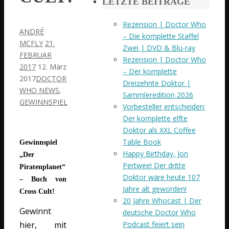
LETZTE BEITRÄGE
Rezension | Doctor Who
ANDRÉ
– Die komplette Staffel
MCFLY
21.
Zwei | DVD & Blu-ray
FEBRUAR
Rezension | Doctor Who
2017
12. März
– Der komplette
2017
DOCTOR
Dreizehnte Doktor |
WHO NEWS
,
Sammleredition 2026
GEWINNSPIEL
Vorbesteller entscheiden:
Der komplette elfte
Doktor als XXL Coffee
Table Book
Gewinnspiel
Happy Birthday, Jon
„Der
Pertwee! Der dritte
Piratenplanet“
Doktor wäre heute 107
– Buch von
Jahre alt geworden!
Cross Cult!
20 Jahre Whocast | Der
Gewinnt
deutsche Doctor Who
Podcast feiert sein
hier, mit