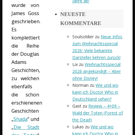
Jahre alt!
wurde von
James Goss
NEUESTE
geschrieben.
KOMMENTARE
Es
Soulsoldier
zu
Neue Infos
komplettiert
zum Weihnachtsspecial
die Reihe
2026: Viele bekannte
der Douglas
Darsteller kehren zurück!
Adams
Lix
zu
Weihnachtsspecial
Geschichten,
2026 angekündigt – Aber
zu welchen
ohne Disney!
Norman
zu
Wie und wo
ebenfalls
kann ich Doctor Who in
die schon
Deutschland sehen?
erschienenen
Gast
zu
Review – 4×09 –
Geschichten
Wald der Toten (Forest of
„
Shada
“ und
the Dead)
Lukas
zu
Wie und wo
„
Die Stadt
kann ich Doctor Who in