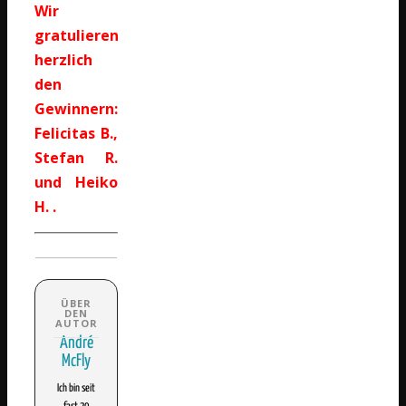
Wir
gratulieren
herzlich
den
Gewinnern:
Felicitas B.,
Stefan R.
und Heiko
H. .
André
McFly
Ich bin seit