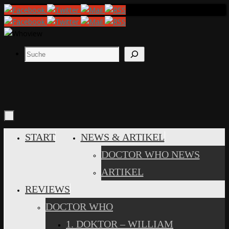
Zum
Inhalt
springen
Suchen
ZUM
START
NEWS & ARTIKEL
INHALT
DOCTOR WHO NEWS
SPRINGEN
ARTIKEL
REVIEWS
DOCTOR WHO
1. DOKTOR – WILLIAM