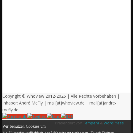
Copyright © Whoview 2012-2026 | Alle Rechte vorbehalten |
Inhaber: André McFly | mail[at]whoview.de | mail[at]andre-
mcfly.de
Präsentiert von
Tempera
&
WordPress.
Wir benutzen Cookies um