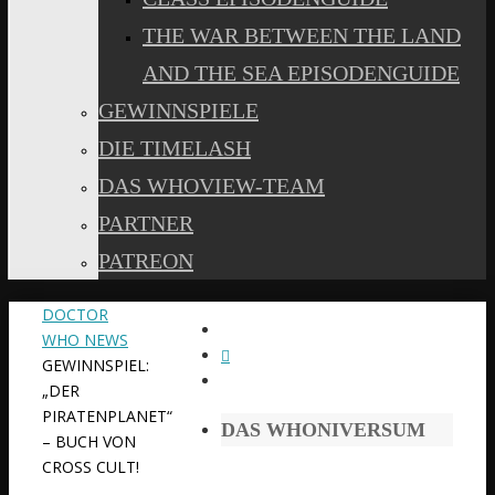
THE WAR BETWEEN THE LAND
AND THE SEA EPISODENGUIDE
GEWINNSPIELE
DIE TIMELASH
DAS WHOVIEW-TEAM
PARTNER
PATREON
START
DOCTOR
WHO NEWS
GEWINNSPIEL:
„DER
PIRATENPLANET“
DAS WHONIVERSUM
– BUCH VON
CROSS CULT!