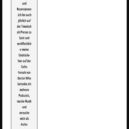
und
Rezensionen
. Ich bin auch
jährlich auf
der Timelash
als Presse zu
Gast und
veröffentlich
e meine
Eindrücke
hier auf der
Seite.
Fernab von
Doctor Who
betreibe ich
mehrere
Podcasts,
mache Musik
und
versuche
mich als
Autor.