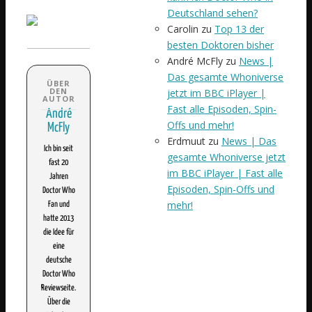
Deutschland sehen?
Carolin
zu
Top 13 der
besten Doktoren bisher
André McFly
zu
News |
Das gesamte Whoniverse
jetzt im BBC iPlayer |
Fast alle Episoden, Spin-
André
Offs und mehr!
McFly
Erdmuut
zu
News | Das
Ich bin seit
gesamte Whoniverse jetzt
fast 20
im BBC iPlayer | Fast alle
Jahren
Episoden, Spin-Offs und
Doctor Who
mehr!
Fan und
hatte 2013
die Idee für
eine
deutsche
Doctor Who
Reviewseite.
Über die