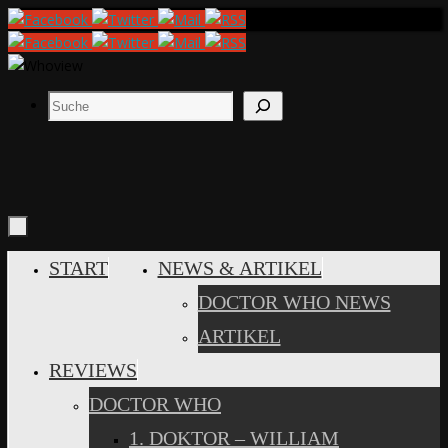
Zum
Inhalt
springen
Suchen
ZUM
START
NEWS & ARTIKEL
INHALT
DOCTOR WHO NEWS
SPRINGEN
ARTIKEL
REVIEWS
DOCTOR WHO
1. DOKTOR – WILLIAM