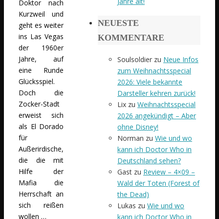
Jahre alt!
Doktor nach
Kurzweil und
NEUESTE
geht es weiter
ins Las Vegas
KOMMENTARE
der 1960er
Jahre, auf
Soulsoldier
zu
Neue Infos
eine Runde
zum Weihnachtsspecial
Glücksspiel.
2026: Viele bekannte
Doch die
Darsteller kehren zurück!
Zocker-Stadt
Lix
zu
Weihnachtsspecial
erweist sich
2026 angekündigt – Aber
als El Dorado
ohne Disney!
für
Norman
zu
Wie und wo
Außerirdische,
kann ich Doctor Who in
die die mit
Deutschland sehen?
Hilfe der
Gast
zu
Review – 4×09 –
Mafia die
Wald der Toten (Forest of
Herrschaft an
the Dead)
sich reißen
Lukas
zu
Wie und wo
wollen …
kann ich Doctor Who in