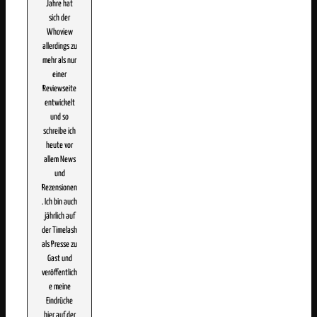
Jahre hat
sich der
Whoview
allerdings zu
mehr als nur
einer
Reviewseite
entwickelt
und so
schreibe ich
heute vor
allem News
und
Rezensionen
. Ich bin auch
jährlich auf
der Timelash
als Presse zu
Gast und
veröffentlich
e meine
Eindrücke
hier auf der