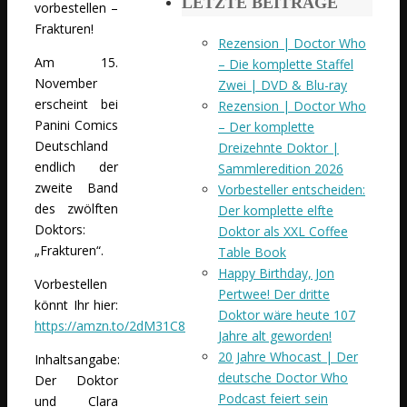
LETZTE BEITRÄGE
vorbestellen –
Frakturen!
Rezension | Doctor Who
Am 15.
– Die komplette Staffel
November
Zwei | DVD & Blu-ray
erscheint bei
Rezension | Doctor Who
Panini Comics
– Der komplette
Deutschland
Dreizehnte Doktor |
endlich der
Sammleredition 2026
zweite Band
Vorbesteller entscheiden:
des zwölften
Der komplette elfte
Doktors:
Doktor als XXL Coffee
„Frakturen“.
Table Book
Happy Birthday, Jon
Vorbestellen
Pertwee! Der dritte
könnt Ihr hier:
Doktor wäre heute 107
https://amzn.to/2dM31C8
Jahre alt geworden!
20 Jahre Whocast | Der
Inhaltsangabe:
deutsche Doctor Who
Der Doktor
Podcast feiert sein
und Clara