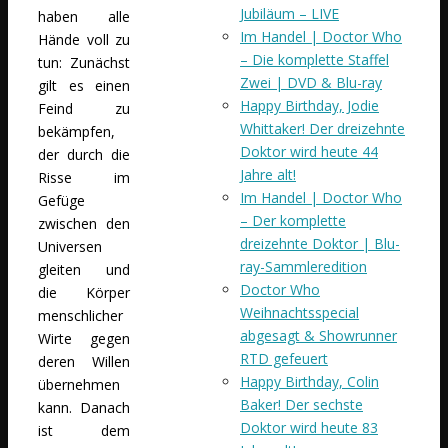
Jubiläum – LIVE
haben alle
Im Handel | Doctor Who
Hände voll zu
– Die komplette Staffel
tun: Zunächst
Zwei | DVD & Blu-ray
gilt es einen
Happy Birthday, Jodie
Feind zu
Whittaker! Der dreizehnte
bekämpfen,
Doktor wird heute 44
der durch die
Jahre alt!
Risse im
Im Handel | Doctor Who
Gefüge
– Der komplette
zwischen den
dreizehnte Doktor | Blu-
Universen
ray-Sammleredition
gleiten und
Doctor Who
die Körper
Weihnachtsspecial
menschlicher
abgesagt & Showrunner
Wirte gegen
RTD gefeuert
deren Willen
Happy Birthday, Colin
übernehmen
Baker! Der sechste
kann. Danach
Doktor wird heute 83
ist dem