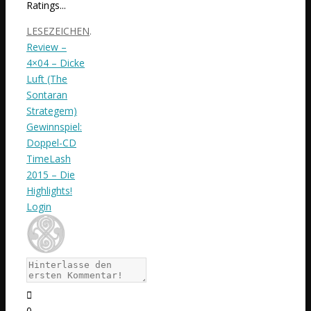
Ratings...
LESEZEICHEN
.
Review –
4×04 – Dicke
Luft (The
Sontaran
Strategem)
Gewinnspiel:
Doppel-CD
TimeLash
2015 – Die
Highlights!
Login
0