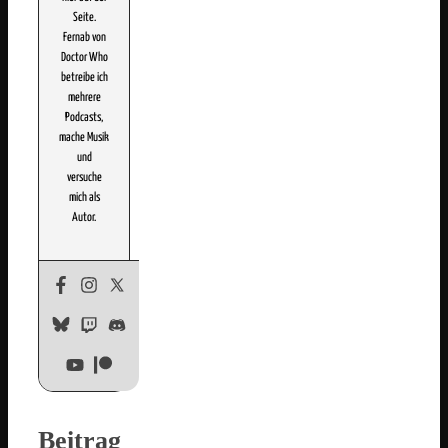
Seite.
Fernab von
Doctor Who
betreibe ich
mehrere
Podcasts,
mache Musik
und
versuche
mich als
Autor.
Beitrag