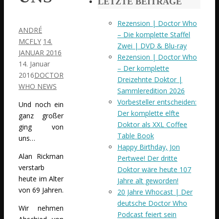
LETZTE BEITRÄGE
Rezension | Doctor Who
ANDRÉ
– Die komplette Staffel
MCFLY
14.
Zwei | DVD & Blu-ray
JANUAR 2016
Rezension | Doctor Who
14. Januar
– Der komplette
2016
DOCTOR
Dreizehnte Doktor |
WHO NEWS
Sammleredition 2026
Vorbesteller entscheiden:
Und noch ein
Der komplette elfte
ganz großer
Doktor als XXL Coffee
ging von
Table Book
uns…
Happy Birthday, Jon
Alan Rickman
Pertwee! Der dritte
verstarb
Doktor wäre heute 107
heute im Alter
Jahre alt geworden!
von 69 Jahren.
20 Jahre Whocast | Der
deutsche Doctor Who
Wir nehmen
Podcast feiert sein