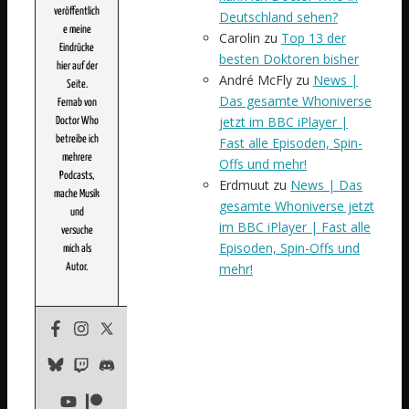
veröffentlich
Deutschland sehen?
e meine
Carolin
zu
Top 13 der
Eindrücke
besten Doktoren bisher
hier auf der
André McFly
zu
News |
Seite.
Das gesamte Whoniverse
Fernab von
jetzt im BBC iPlayer |
Doctor Who
betreibe ich
Fast alle Episoden, Spin-
mehrere
Offs und mehr!
Podcasts,
Erdmuut
zu
News | Das
mache Musik
gesamte Whoniverse jetzt
und
im BBC iPlayer | Fast alle
versuche
Episoden, Spin-Offs und
mich als
mehr!
Autor.