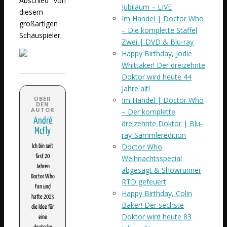
Abschied von
Jubiläum – LIVE
diesem
Im Handel | Doctor Who
großartigen
– Die komplette Staffel
Schauspieler.
Zwei | DVD & Blu-ray
Happy Birthday, Jodie
Whittaker! Der dreizehnte
Doktor wird heute 44
Jahre alt!
Im Handel | Doctor Who
– Der komplette
André
dreizehnte Doktor | Blu-
McFly
ray-Sammleredition
Doctor Who
Ich bin seit
fast 20
Weihnachtsspecial
Jahren
abgesagt & Showrunner
Doctor Who
RTD gefeuert
Fan und
Happy Birthday, Colin
hatte 2013
Baker! Der sechste
die Idee für
Doktor wird heute 83
eine