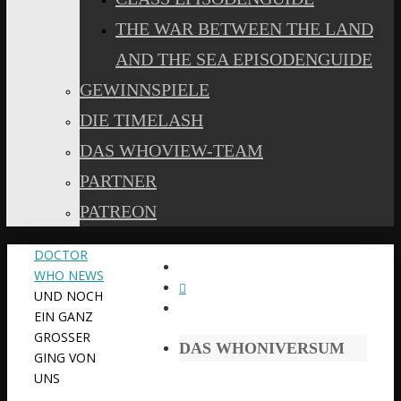
THE WAR BETWEEN THE LAND
AND THE SEA EPISODENGUIDE
GEWINNSPIELE
DIE TIMELASH
DAS WHOVIEW-TEAM
PARTNER
PATREON
START
DOCTOR
WHO NEWS
UND NOCH
EIN GANZ
GROSSER G
DAS WHONIVERSUM
ING VON U
NS