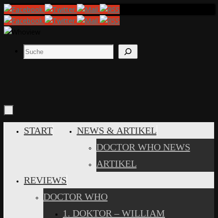
Zum
Inhalt
springen
Suchen
ZUM
START
NEWS & ARTIKEL
INHALT
DOCTOR WHO NEWS
SPRINGEN
ARTIKEL
REVIEWS
DOCTOR WHO
1. DOKTOR – WILLIAM