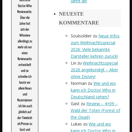
Jahre alt!
deutsche
Doctor Who
Reviewseite.
NEUESTE
Über die
KOMMENTARE
Jahre hat
sich der
Soulsoldier
zu
Neue Infos
Whoview
allerdings zu
zum Weihnachtsspecial
mehr als nur
2026: Viele bekannte
einer
Darsteller kehren zurück!
Reviewseite
Lix
zu
Weihnachtsspecial
entwickelt
2026 angekündigt – Aber
und so
ohne Disney!
schreibe ich
Norman
zu
Wie und wo
heute vor
allem News
kann ich Doctor Who in
und
Deutschland sehen?
Rezensionen
Gast
zu
Review – 4×09 –
. Ich bin auch
Wald der Toten (Forest of
jährlich auf
the Dead)
der Timelash
Lukas
zu
Wie und wo
als Presse zu
kann ich Doctor Who in
Gast und