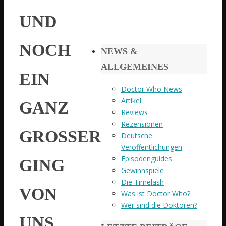
UND
NOCH
NEWS &
ALLGEMEINES
EIN
Doctor Who News
Artikel
GANZ
Reviews
Rezensionen
GROSSER G
Deutsche
Veröffentlichungen
Episodenguides
ING V
Gewinnspiele
Die Timelash
ON U
Was ist Doctor Who?
Wer sind die Doktoren?
NS