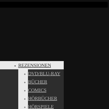
REZENSIONEN
DVD/BLU-RAY
BÜCHER
COMICS
HÖRBÜCHER
HÖRSPIELE