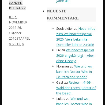
Jahre alt!
GANZEN
BEITRAG <
NEUESTE
JES
5.
KOMMENTARE
NOVEMBER
2016
26.
Soulsoldier
zu
Neue Infos
Oktober
zum Weihnachtsspecial
2016
STAFFEL
2026: Viele bekannte
8 (2014)
0
Darsteller kehren zurück!
Lix
zu
Weihnachtsspecial
2026 angekündigt – Aber
ohne Disney!
Norman
zu
Wie und wo
kann ich Doctor Who in
Deutschland sehen?
Gast
zu
Review – 4×09 –
Wald der Toten (Forest of
the Dead)
Lukas
zu
Wie und wo
kann ich Doctor Who in