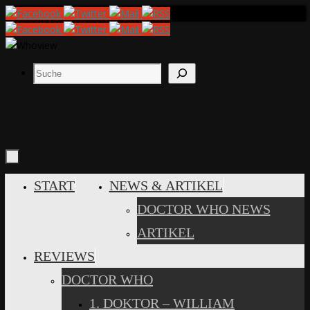
Zum
Inhalt
springen
Suchen
ZUM
START
NEWS & ARTIKEL
INHALT
DOCTOR WHO NEWS
SPRINGEN
ARTIKEL
REVIEWS
DOCTOR WHO
1. DOKTOR – WILLIAM