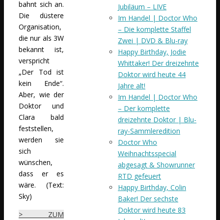
bahnt sich an.
Jubiläum – LIVE
Die düstere
Im Handel | Doctor Who
Organisation,
– Die komplette Staffel
die nur als 3W
Zwei | DVD & Blu-ray
bekannt ist,
Happy Birthday, Jodie
verspricht
Whittaker! Der dreizehnte
„Der Tod ist
Doktor wird heute 44
kein Ende“.
Jahre alt!
Aber, wie der
Im Handel | Doctor Who
Doktor und
– Der komplette
Clara bald
dreizehnte Doktor | Blu-
feststellen,
ray-Sammleredition
werden sie
Doctor Who
sich
Weihnachtsspecial
wünschen,
abgesagt & Showrunner
dass er es
RTD gefeuert
wäre. (Text:
Happy Birthday, Colin
Sky)
Baker! Der sechste
Doktor wird heute 83
> ZUM