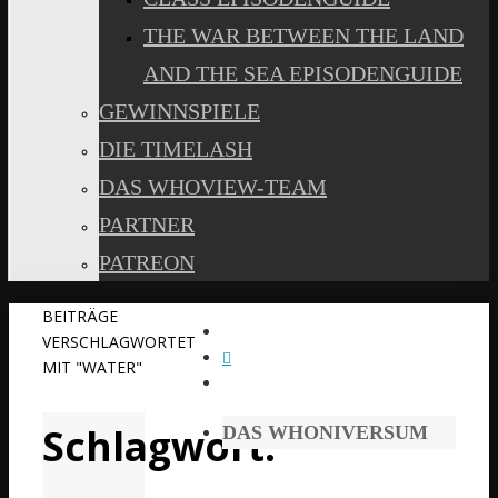
THE WAR BETWEEN THE LAND
AND THE SEA EPISODENGUIDE
GEWINNSPIELE
DIE TIMELASH
DAS WHOVIEW-TEAM
PARTNER
PATREON
START
BEITRÄGE
VERSCHLAGWORTET
MIT "WATER"
Schlagwort:
DAS WHONIVERSUM