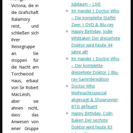
Jubiläum – LIVE
Victoria, die in
Im Handel | Doctor Who
die Grafschaft
– Die komplette Staffel
Balamory
Zwei | DVD & Blu-ray
reist, und
Happy Birthday, Jodie
schließen sich
Whittaker! Der dreizehnte
ihrer
Doktor wird heute 44
Reisegruppe
Jahre alt!
an. Sie
Im Handel | Doctor Who
stoppen für
– Der komplette
die Nacht am
dreizehnte Doktor | Blu-
Torchwood
ray-Sammleredition
Haus, erbaut
Doctor Who
von Sir Robert
Weihnachtsspecial
MacLeish,
abgesagt & Showrunner
aber sie
RTD gefeuert
ahnen nicht,
Happy Birthday, Colin
dass das
Baker! Der sechste
Anwesen von
Doktor wird heute 83
einer Gruppe