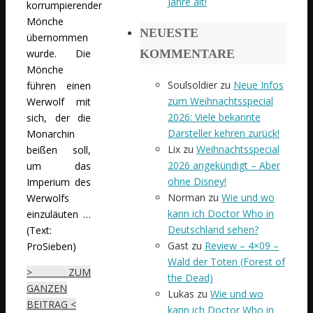
Jahre alt!
korrumpierender
Mönche
NEUESTE
übernommen
wurde. Die
KOMMENTARE
Mönche
Soulsoldier
zu
Neue Infos
führen einen
zum Weihnachtsspecial
Werwolf mit
2026: Viele bekannte
sich, der die
Darsteller kehren zurück!
Monarchin
Lix
zu
Weihnachtsspecial
beißen soll,
2026 angekündigt – Aber
um das
ohne Disney!
Imperium des
Norman
zu
Wie und wo
Werwolfs
kann ich Doctor Who in
einzuläuten …
Deutschland sehen?
(Text:
Gast
zu
Review – 4×09 –
ProSieben)
Wald der Toten (Forest of
> ZUM
the Dead)
GANZEN
Lukas
zu
Wie und wo
BEITRAG <
kann ich Doctor Who in