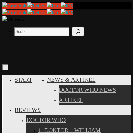
Zum
Inhalt
springen
Suchen
ZUM
START
NEWS & ARTIKEL
INHALT
DOCTOR WHO NEWS
SPRINGEN
ARTIKEL
REVIEWS
DOCTOR WHO
1. DOKTOR – WILLIAM