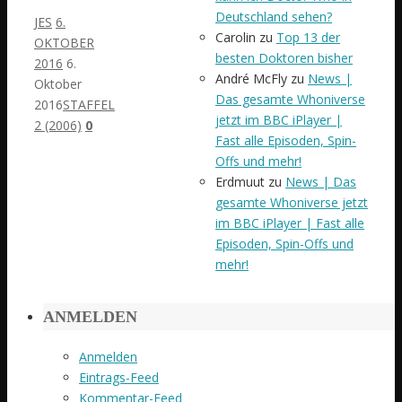
Deutschland sehen?
JES
6.
Carolin
zu
Top 13 der
OKTOBER
besten Doktoren bisher
2016
6.
André McFly
zu
News |
Oktober
Das gesamte Whoniverse
2016
STAFFEL
jetzt im BBC iPlayer |
2 (2006)
0
Fast alle Episoden, Spin-
Offs und mehr!
Erdmuut
zu
News | Das
gesamte Whoniverse jetzt
im BBC iPlayer | Fast alle
Episoden, Spin-Offs und
mehr!
ANMELDEN
Anmelden
Eintrags-Feed
Kommentar-Feed