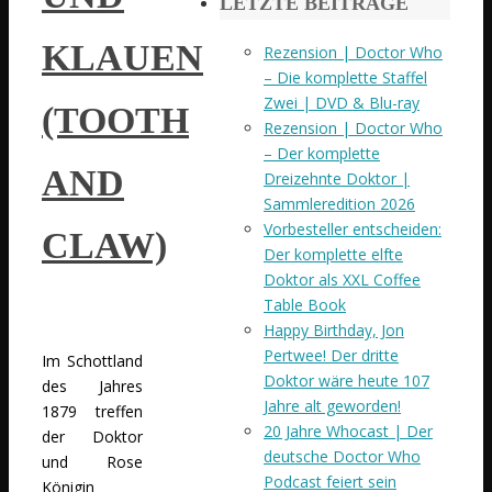
LETZTE BEITRÄGE
KLAUEN
Rezension | Doctor Who
– Die komplette Staffel
Zwei | DVD & Blu-ray
(TOOTH
Rezension | Doctor Who
– Der komplette
AND
Dreizehnte Doktor |
Sammleredition 2026
Vorbesteller entscheiden:
CLAW)
Der komplette elfte
Doktor als XXL Coffee
Table Book
Happy Birthday, Jon
Pertwee! Der dritte
Im Schottland
Doktor wäre heute 107
des Jahres
Jahre alt geworden!
1879 treffen
20 Jahre Whocast | Der
der Doktor
deutsche Doctor Who
und Rose
Podcast feiert sein
Königin