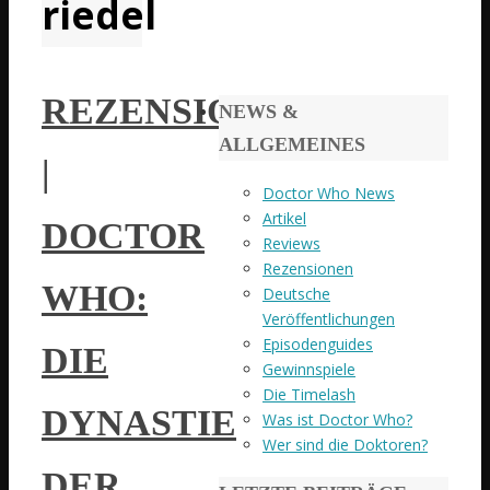
riedel
REZENSION
NEWS &
ALLGEMEINES
|
Doctor Who News
Artikel
DOCTOR
Reviews
Rezensionen
WHO:
Deutsche
Veröffentlichungen
Episodenguides
DIE
Gewinnspiele
Die Timelash
DYNASTIE
Was ist Doctor Who?
Wer sind die Doktoren?
DER