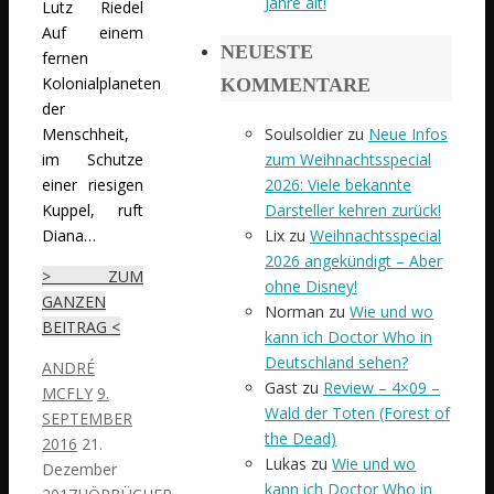
Jahre alt!
Lutz Riedel
Auf einem
NEUESTE
fernen
Kolonialplaneten
KOMMENTARE
der
Menschheit,
Soulsoldier
zu
Neue Infos
im Schutze
zum Weihnachtsspecial
einer riesigen
2026: Viele bekannte
Kuppel, ruft
Darsteller kehren zurück!
Diana…
Lix
zu
Weihnachtsspecial
2026 angekündigt – Aber
> ZUM
ohne Disney!
GANZEN
Norman
zu
Wie und wo
BEITRAG <
kann ich Doctor Who in
Deutschland sehen?
ANDRÉ
Gast
zu
Review – 4×09 –
MCFLY
9.
Wald der Toten (Forest of
SEPTEMBER
the Dead)
2016
21.
Lukas
zu
Wie und wo
Dezember
kann ich Doctor Who in