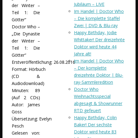
Jubiläum – LIVE
der Winter –
Im Handel | Doctor Who
Teil 1: Die
– Die komplette Staffel
Götter“
Zwei | DVD & Blu-ray
Doctor Who –
Happy Birthday, Jodie
„Die Dynastie
Whittaker! Der dreizehnte
der Winter –
Doktor wird heute 44
Teil 1: Die
Jahre alt!
Götter“
Im Handel | Doctor Who
Erstveröffentlichung: 26.08.2016
– Der komplette
Format: Hörbuch
dreizehnte Doktor | Blu-
(CD &
ray-Sammleredition
Audiodownload)
Doctor Who
Minuten: 89
Weihnachtsspecial
(Auf 2 CDs)
abgesagt & Showrunner
Autor: James
RTD gefeuert
Goss
Happy Birthday, Colin
Übersetzung: Evelyn
Baker! Der sechste
Pesch
Doktor wird heute 83
Gelesen von: