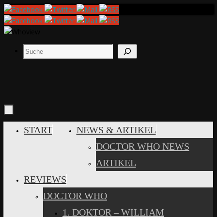
Zum
Inhalt
springen
Suchen
ZUM
START
NEWS & ARTIKEL
INHALT
DOCTOR WHO NEWS
SPRINGEN
ARTIKEL
REVIEWS
DOCTOR WHO
1. DOKTOR – WILLIAM