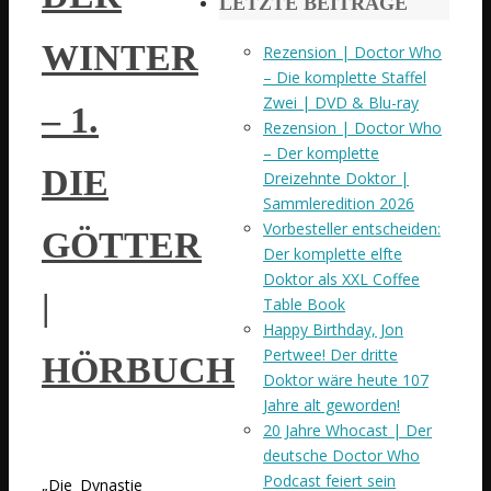
LETZTE BEITRÄGE
WINTER
Rezension | Doctor Who
– Die komplette Staffel
Zwei | DVD & Blu-ray
– 1.
Rezension | Doctor Who
– Der komplette
DIE
Dreizehnte Doktor |
Sammleredition 2026
Vorbesteller entscheiden:
GÖTTER
Der komplette elfte
Doktor als XXL Coffee
|
Table Book
Happy Birthday, Jon
Pertwee! Der dritte
HÖRBUCH
Doktor wäre heute 107
Jahre alt geworden!
20 Jahre Whocast | Der
deutsche Doctor Who
Podcast feiert sein
„Die Dynastie