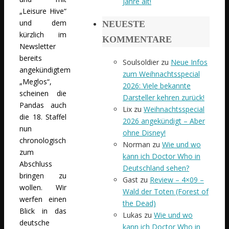
Jahre alt!
„Leisure Hive“
und dem
NEUESTE
kürzlich im
KOMMENTARE
Newsletter
bereits
Soulsoldier
zu
Neue Infos
angekündigtem
zum Weihnachtsspecial
„Meglos“,
2026: Viele bekannte
scheinen die
Darsteller kehren zurück!
Pandas auch
Lix
zu
Weihnachtsspecial
die 18. Staffel
2026 angekündigt – Aber
nun
ohne Disney!
chronologisch
Norman
zu
Wie und wo
zum
kann ich Doctor Who in
Abschluss
Deutschland sehen?
bringen zu
Gast
zu
Review – 4×09 –
wollen. Wir
Wald der Toten (Forest of
werfen einen
the Dead)
Blick in das
Lukas
zu
Wie und wo
deutsche
kann ich Doctor Who in