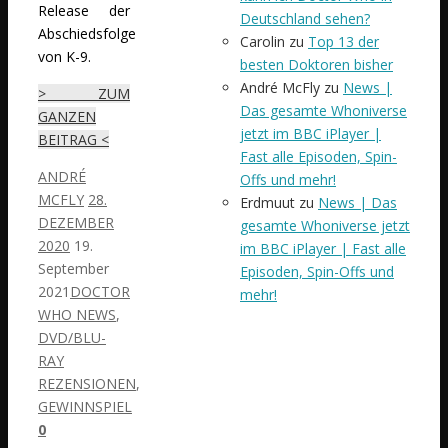
Release der
Deutschland sehen?
Abschiedsfolge
Carolin
zu
Top 13 der
von K-9.
besten Doktoren bisher
André McFly
zu
News |
> ZUM
Das gesamte Whoniverse
GANZEN
jetzt im BBC iPlayer |
BEITRAG <
Fast alle Episoden, Spin-
ANDRÉ
Offs und mehr!
MCFLY
28.
Erdmuut
zu
News | Das
DEZEMBER
gesamte Whoniverse jetzt
2020
19.
im BBC iPlayer | Fast alle
September
Episoden, Spin-Offs und
2021
DOCTOR
mehr!
WHO NEWS
,
DVD/BLU-
RAY
REZENSIONEN
,
GEWINNSPIEL
0