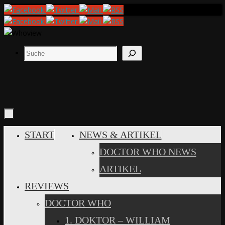
Zum
Inhalt
springen
Suchen
ZUM
START
NEWS & ARTIKEL
INHALT
DOCTOR WHO NEWS
SPRINGEN
ARTIKEL
REVIEWS
DOCTOR WHO
1. DOKTOR – WILLIAM