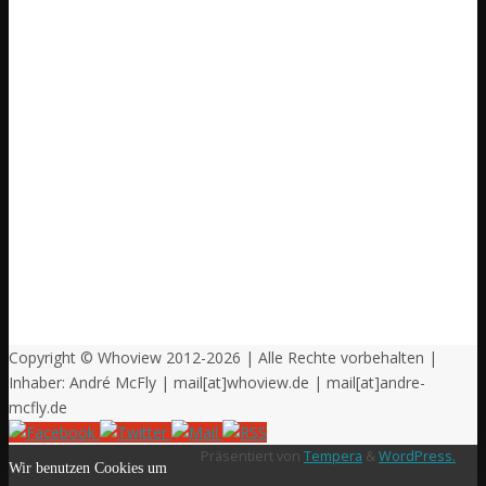
Copyright © Whoview 2012-2026 | Alle Rechte vorbehalten |
Inhaber: André McFly | mail[at]whoview.de | mail[at]andre-
mcfly.de
Präsentiert von
Tempera
&
WordPress.
Wir benutzen Cookies um