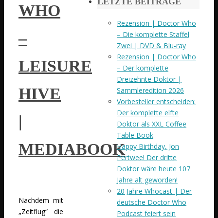
LETZTE BEITRÄGE
WHO
Rezension | Doctor Who
–
– Die komplette Staffel
Zwei | DVD & Blu-ray
Rezension | Doctor Who
LEISURE
– Der komplette
Dreizehnte Doktor |
HIVE
Sammleredition 2026
Vorbesteller entscheiden:
Der komplette elfte
|
Doktor als XXL Coffee
Table Book
MEDIABOOK
Happy Birthday, Jon
Pertwee! Der dritte
Doktor wäre heute 107
Jahre alt geworden!
20 Jahre Whocast | Der
Nachdem mit
deutsche Doctor Who
„Zeitflug“ die
Podcast feiert sein