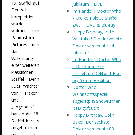
19. Staffel auf
Jubiläum – LIVE
Deutsch
Im Handel | Doctor Who
komplettiert
– Die komplette Staffel
wurde,
Zwei | DVD & Blu-ray
widmet sich
Happy Birthday, Jodie
Pandastorm
Whittaker! Der dreizehnte
Pictures nun
Doktor wird heute 44
der
Jahre alt!
Vollendung
Im Handel | Doctor Who
einer weiteren
– Der komplette
klassischen
dreizehnte Doktor | Blu-
Staffel. Denn
ray-Sammleredition
„Der Wächter
Doctor Who
von Traken“
Weihnachtsspecial
und
abgesagt & Showrunner
„Logopolis“
RTD gefeuert
hatten die 18.
Happy Birthday, Colin
Staffel bereits
Baker! Der sechste
angebrochen
Doktor wird heute 83
und mit