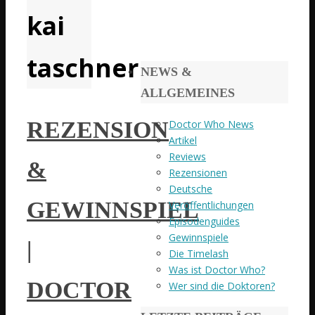
kai
taschner
NEWS &
ALLGEMEINES
REZENSION
Doctor Who News
Artikel
Reviews
&
Rezensionen
Deutsche
GEWINNSPIEL
Veröffentlichungen
Episodenguides
Gewinnspiele
|
Die Timelash
Was ist Doctor Who?
DOCTOR
Wer sind die Doktoren?