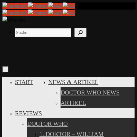
Zum
Inhalt
springen
Suchen
ZUM
START
NEWS & ARTIKEL
INHALT
DOCTOR WHO NEWS
SPRINGEN
ARTIKEL
REVIEWS
DOCTOR WHO
1. DOKTOR – WILLIAM