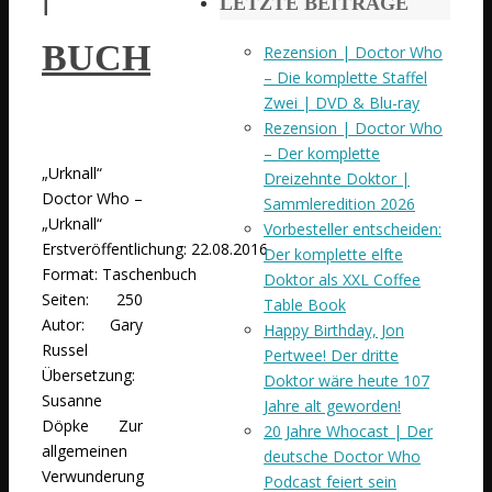
LETZTE BEITRÄGE
BUCH
Rezension | Doctor Who
– Die komplette Staffel
Zwei | DVD & Blu-ray
Rezension | Doctor Who
– Der komplette
„Urknall“
Dreizehnte Doktor |
Doctor Who –
Sammleredition 2026
„Urknall“
Vorbesteller entscheiden:
Erstveröffentlichung: 22.08.2016
Der komplette elfte
Format: Taschenbuch
Doktor als XXL Coffee
Seiten: 250
Table Book
Autor: Gary
Happy Birthday, Jon
Russel
Pertwee! Der dritte
Übersetzung:
Doktor wäre heute 107
Susanne
Jahre alt geworden!
Döpke Zur
20 Jahre Whocast | Der
allgemeinen
deutsche Doctor Who
Verwunderung
Podcast feiert sein