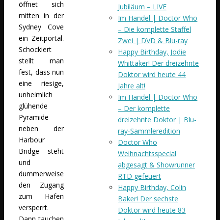
öffnet sich
Jubiläum – LIVE
mitten in der
Im Handel | Doctor Who
Sydney Cove
– Die komplette Staffel
ein Zeitportal.
Zwei | DVD & Blu-ray
Schockiert
Happy Birthday, Jodie
stellt man
Whittaker! Der dreizehnte
fest, dass nun
Doktor wird heute 44
eine riesige,
Jahre alt!
unheimlich
Im Handel | Doctor Who
glühende
– Der komplette
Pyramide
dreizehnte Doktor | Blu-
neben der
ray-Sammleredition
Harbour
Doctor Who
Bridge steht
Weihnachtsspecial
und
abgesagt & Showrunner
dummerweise
RTD gefeuert
den Zugang
Happy Birthday, Colin
zum Hafen
Baker! Der sechste
versperrt.
Doktor wird heute 83
Dann tauchen