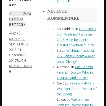
Jahre alt!
auch…
NEUESTE
> ZUM
KOMMENTARE
GANZEN
BEITRAG <
Soulsoldier
zu
Neue Infos
ANDRÉ
zum Weihnachtsspecial
MCFLY
10.
2026: Viele bekannte
SEPTEMBER
Darsteller kehren zurück!
2016
21.
Lix
zu
Weihnachtsspecial
Dezember
2026 angekündigt – Aber
2017
BUCH
ohne Disney!
REZENSIONEN
Norman
zu
Wie und wo
0
kann ich Doctor Who in
Deutschland sehen?
Gast
zu
Review – 4×09 –
Wald der Toten (Forest of
the Dead)
Lukas
zu
Wie und wo
kann ich Doctor Who in