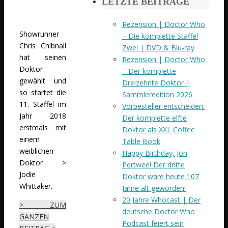
LETZTE BEITRÄGE
Rezension | Doctor Who
Showrunner
– Die komplette Staffel
Chris Chibnall
Zwei | DVD & Blu-ray
hat seinen
Rezension | Doctor Who
Doktor
– Der komplette
gewählt und
Dreizehnte Doktor |
so startet die
Sammleredition 2026
11. Staffel im
Vorbesteller entscheiden:
Jahr 2018
Der komplette elfte
erstmals mit
Doktor als XXL Coffee
einem
Table Book
weiblichen
Happy Birthday, Jon
Doktor >
Pertwee! Der dritte
Jodie
Doktor wäre heute 107
Whittaker.
Jahre alt geworden!
20 Jahre Whocast | Der
> ZUM
deutsche Doctor Who
GANZEN
Podcast feiert sein