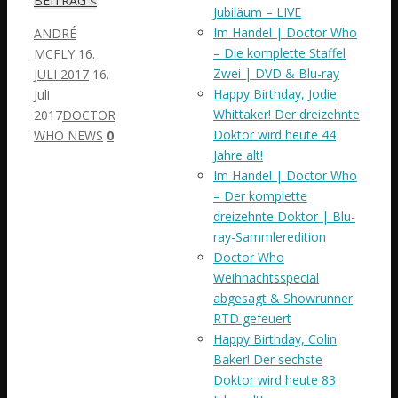
BEITRAG <
Jubiläum – LIVE
Im Handel | Doctor Who
ANDRÉ
– Die komplette Staffel
MCFLY
16.
Zwei | DVD & Blu-ray
JULI 2017
16.
Happy Birthday, Jodie
Juli
Whittaker! Der dreizehnte
2017
DOCTOR
Doktor wird heute 44
WHO NEWS
0
Jahre alt!
Im Handel | Doctor Who
– Der komplette
dreizehnte Doktor | Blu-
ray-Sammleredition
Doctor Who
Weihnachtsspecial
abgesagt & Showrunner
RTD gefeuert
Happy Birthday, Colin
Baker! Der sechste
Doktor wird heute 83