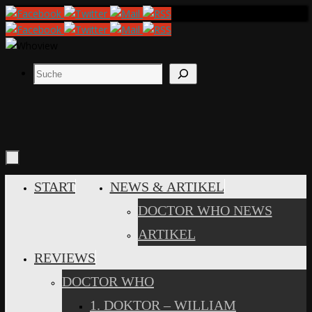
Zum
Inhalt
springen
Suchen
ZUM
START
NEWS & ARTIKEL
INHALT
DOCTOR WHO NEWS
SPRINGEN
ARTIKEL
REVIEWS
DOCTOR WHO
1. DOKTOR – WILLIAM