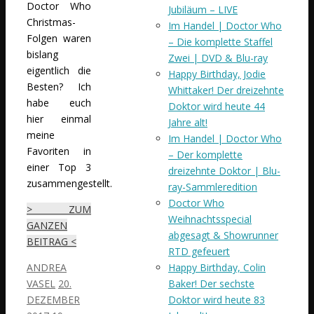
Doctor Who
Jubiläum – LIVE
Christmas-
Im Handel | Doctor Who
Folgen waren
– Die komplette Staffel
bislang
Zwei | DVD & Blu-ray
eigentlich die
Happy Birthday, Jodie
Besten? Ich
Whittaker! Der dreizehnte
habe euch
Doktor wird heute 44
hier einmal
Jahre alt!
meine
Im Handel | Doctor Who
Favoriten in
– Der komplette
einer Top 3
dreizehnte Doktor | Blu-
zusammengestellt.
ray-Sammleredition
Doctor Who
> ZUM
Weihnachtsspecial
GANZEN
abgesagt & Showrunner
BEITRAG <
RTD gefeuert
ANDREA
Happy Birthday, Colin
VASEL
20.
Baker! Der sechste
DEZEMBER
Doktor wird heute 83