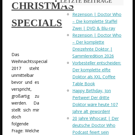
LETZTE BEITRÄGE
CHRISTMAS
Rezension | Doctor Who
SPECIALS
– Die komplette Staffel
Zwei | DVD & Blu-ray
Rezension | Doctor Who
– Der komplette
Dreizehnte Doktor |
Das
Sammleredition 2026
Weihnachtsspecial
Vorbesteller entscheiden:
2017 steht
Der komplette elfte
unmittelbar
Doktor als XXL Coffee
bevor und es
Table Book
verspricht,
Happy Birthday, Jon
großartig zu
Pertwee! Der dritte
werden. Da
Doktor wäre heute 107
stellt sich mir
Jahre alt geworden!
doch
20 Jahre Whocast | Der
folgende
deutsche Doctor Who
Frage: Welche
Podcast feiert sein