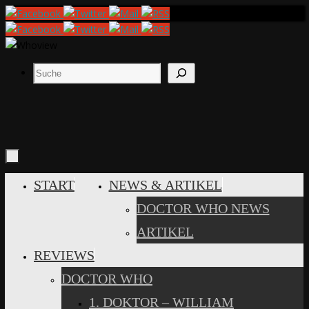
Zum
Inhalt
springen
Suchen
ZUM
START
NEWS & ARTIKEL
INHALT
DOCTOR WHO NEWS
SPRINGEN
ARTIKEL
REVIEWS
DOCTOR WHO
1. DOKTOR – WILLIAM