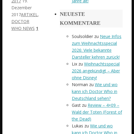
2017
19.
Jahre alt!
Dezember
NEUESTE
2017
ARTIKEL
,
DOCTOR
KOMMENTARE
WHO NEWS
1
Soulsoldier
zu
Neue Infos
zum Weihnachtsspecial
2026: Viele bekannte
Darsteller kehren zurück!
Lix
zu
Weihnachtsspecial
2026 angekündigt – Aber
ohne Disney!
Norman
zu
Wie und wo
kann ich Doctor Who in
Deutschland sehen?
Gast
zu
Review – 4×09 –
Wald der Toten (Forest of
the Dead)
Lukas
zu
Wie und wo
kann ich Doctor Who in