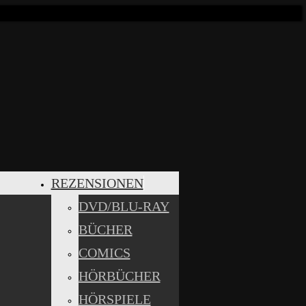
REZENSIONEN
DVD/BLU-RAY
BÜCHER
COMICS
HÖRBÜCHER
HÖRSPIELE