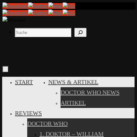
Zum
Inhalt
springen
Suchen
ZUM
START
NEWS & ARTIKEL
INHALT
DOCTOR WHO NEWS
SPRINGEN
ARTIKEL
REVIEWS
DOCTOR WHO
1. DOKTOR – WILLIAM