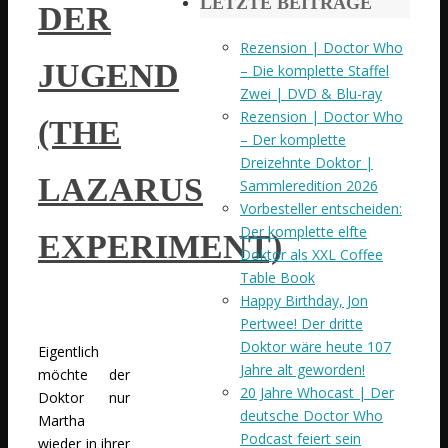
LETZTE BEITRÄGE
DER
Rezension | Doctor Who
JUGEND
– Die komplette Staffel
Zwei | DVD & Blu-ray
Rezension | Doctor Who
(THE
– Der komplette
Dreizehnte Doktor |
LAZARUS
Sammleredition 2026
Vorbesteller entscheiden:
Der komplette elfte
EXPERIMENT)
Doktor als XXL Coffee
Table Book
Happy Birthday, Jon
Pertwee! Der dritte
Doktor wäre heute 107
Eigentlich
Jahre alt geworden!
möchte der
20 Jahre Whocast | Der
Doktor nur
deutsche Doctor Who
Martha
Podcast feiert sein
wieder in ihrer