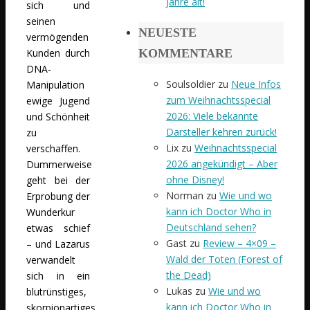
Jahre alt!
sich und
seinen
NEUESTE
vermögenden
Kunden durch
KOMMENTARE
DNA-
Soulsoldier
zu
Neue Infos
Manipulation
zum Weihnachtsspecial
ewige Jugend
2026: Viele bekannte
und Schönheit
Darsteller kehren zurück!
zu
Lix
zu
Weihnachtsspecial
verschaffen.
2026 angekündigt – Aber
Dummerweise
ohne Disney!
geht bei der
Norman
zu
Wie und wo
Erprobung der
kann ich Doctor Who in
Wunderkur
Deutschland sehen?
etwas schief
Gast
zu
Review – 4×09 –
– und Lazarus
Wald der Toten (Forest of
verwandelt
the Dead)
sich in ein
Lukas
zu
Wie und wo
blutrünstiges,
kann ich Doctor Who in
skorpionartiges