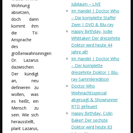
Jubiläum – LIVE
Wohnung
Im Handel | Doctor Who
absetzen,
– Die komplette Staffel
doch dann
Zwei | DVD & Blu-ray
kommt ihm
Happy Birthday, Jodie
die TV-
Whittaker! Der dreizehnte
Ansprache
Doktor wird heute 44
des
Jahre alt!
größenwahnsinnigen
Im Handel | Doctor Who
Dr. Lazarus
– Der komplette
dazwischen.
dreizehnte Doktor | Blu-
Der kündigt
ray-Sammleredition
an, neu
Doctor Who
definieren zu
Weihnachtsspecial
wollen, was
abgesagt & Showrunner
es heißt, ein
RTD gefeuert
Mensch zu
Happy Birthday, Colin
sein. Wie sich
Baker! Der sechste
herausstellt,
Doktor wird heute 83
plant Lazarus,