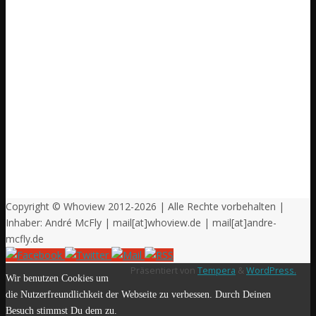
Copyright © Whoview 2012-2026 | Alle Rechte vorbehalten |
Inhaber: André McFly | mail[at]whoview.de | mail[at]andre-
mcfly.de
Präsentiert von
Tempera
&
WordPress.
Wir benutzen Cookies um
die Nutzerfreundlichkeit der Webseite zu verbessen. Durch Deinen
Besuch stimmst Du dem zu.