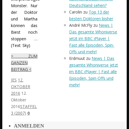
Deutschland sehen?
Monster. Nur
Carolin
zu
Top 13 der
der Doktor
besten Doktoren bisher
und Martha
André McFly
zu
News |
können das
Das gesamte Whoniverse
Biest noch
jetzt im BBC iPlayer |
stoppen …
Fast alle Episoden, Spin-
(Text: Sky)
Offs und mehr!
> ZUM
Erdmuut
zu
News | Das
GANZEN
gesamte Whoniverse jetzt
BEITRAG <
im BBC iPlayer | Fast alle
Episoden, Spin-Offs und
JES
12.
mehr!
OKTOBER
2016
12.
Oktober
2016
STAFFEL
3 (2007)
0
ANMELDEN