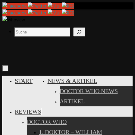
Zum
Inhalt
springen
Suchen
ZUM
START
NEWS & ARTIKEL
INHALT
DOCTOR WHO NEWS
SPRINGEN
ARTIKEL
REVIEWS
DOCTOR WHO
1. DOKTOR – WILLIAM