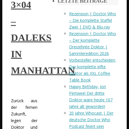
LETZTE BEITRÄGE
3×04
Rezension | Doctor Who
–
– Die komplette Staffel
Zwei | DVD & Blu-ray
Rezension | Doctor Who
DALEKS
– Der komplette
Dreizehnte Doktor |
IN
Sammleredition 2026
Vorbesteller entscheiden:
Der komplette elfte
MANHATTAN
Doktor als XXL Coffee
Table Book
Happy Birthday, Jon
Pertwee! Der dritte
Doktor wäre heute 107
Zurück aus
Jahre alt geworden!
der fernen
20 Jahre Whocast | Der
Zukunft,
deutsche Doctor Who
legen der
Podcast feiert sein
Doktor und