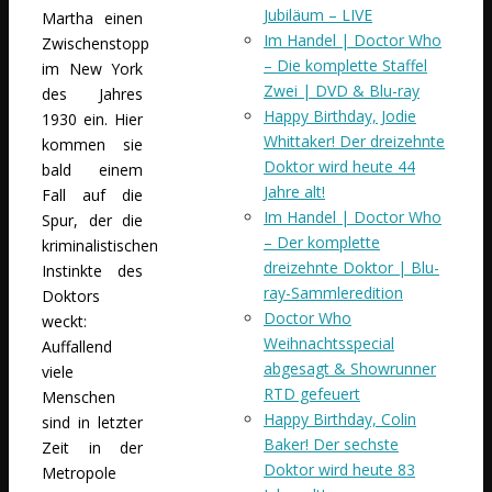
Jubiläum – LIVE
Martha einen
Im Handel | Doctor Who
Zwischenstopp
– Die komplette Staffel
im New York
Zwei | DVD & Blu-ray
des Jahres
Happy Birthday, Jodie
1930 ein. Hier
Whittaker! Der dreizehnte
kommen sie
Doktor wird heute 44
bald einem
Jahre alt!
Fall auf die
Im Handel | Doctor Who
Spur, der die
– Der komplette
kriminalistischen
dreizehnte Doktor | Blu-
Instinkte des
ray-Sammleredition
Doktors
Doctor Who
weckt:
Weihnachtsspecial
Auffallend
abgesagt & Showrunner
viele
RTD gefeuert
Menschen
Happy Birthday, Colin
sind in letzter
Baker! Der sechste
Zeit in der
Doktor wird heute 83
Metropole