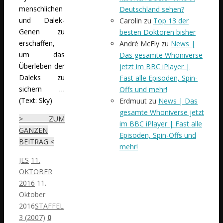
menschlichen
Deutschland sehen?
und Dalek-
Carolin
zu
Top 13 der
Genen zu
besten Doktoren bisher
erschaffen,
André McFly
zu
News |
um das
Das gesamte Whoniverse
Überleben der
jetzt im BBC iPlayer |
Daleks zu
Fast alle Episoden, Spin-
sichern …
Offs und mehr!
(Text: Sky)
Erdmuut
zu
News | Das
gesamte Whoniverse jetzt
> ZUM
im BBC iPlayer | Fast alle
GANZEN
Episoden, Spin-Offs und
BEITRAG <
mehr!
JES
11.
OKTOBER
2016
11.
Oktober
2016
STAFFEL
3 (2007)
0