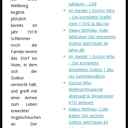
Jubiläum – LIVE
Weltkrieg
Im Handel | Doctor Who
beginnt
– Die komplette Staffel
plötzlich
Zwei | DVD & Blu-ray
bereits im
Happy Birthday, Jodie
Jahr 1913!
Whittaker! Der dreizehnte
Schlimmer
Doktor wird heute 44
noch: die
Jahre alt!
Familie nimmt
Im Handel | Doctor Who
das Dorf ins
– Der komplette
Visier, in dem
dreizehnte Doktor | Blu-
sich der
ray-Sammleredition
Doktor
Doctor Who
versteckt hält,
Weihnachtsspecial
und greift mit
abgesagt & Showrunner
einer Armee
RTD gefeuert
zum Leben
Happy Birthday, Colin
erweckter
Baker! Der sechste
Vogelscheuchen
Doktor wird heute 83
an. Der