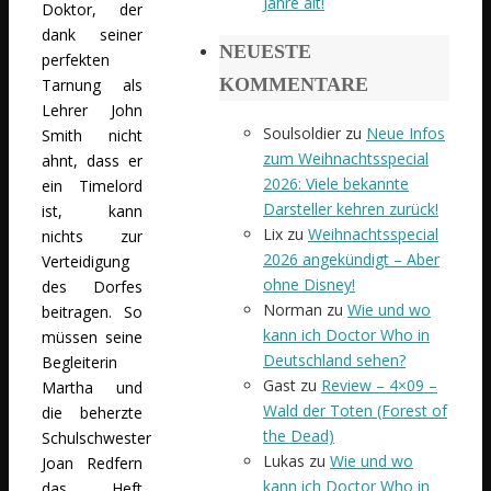
Jahre alt!
Doktor, der
dank seiner
NEUESTE
perfekten
KOMMENTARE
Tarnung als
Lehrer John
Soulsoldier
zu
Neue Infos
Smith nicht
zum Weihnachtsspecial
ahnt, dass er
2026: Viele bekannte
ein Timelord
Darsteller kehren zurück!
ist, kann
Lix
zu
Weihnachtsspecial
nichts zur
2026 angekündigt – Aber
Verteidigung
ohne Disney!
des Dorfes
Norman
zu
Wie und wo
beitragen. So
kann ich Doctor Who in
müssen seine
Deutschland sehen?
Begleiterin
Gast
zu
Review – 4×09 –
Martha und
Wald der Toten (Forest of
die beherzte
the Dead)
Schulschwester
Lukas
zu
Wie und wo
Joan Redfern
kann ich Doctor Who in
das Heft