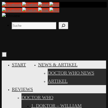
Zum
Inhalt
springen
Suchen
ZUM
START
NEWS & ARTIKEL
INHALT
DOCTOR WHO NEWS
SPRINGEN
ARTIKEL
REVIEWS
DOCTOR WHO
1. DOKTOR – WILLIAM