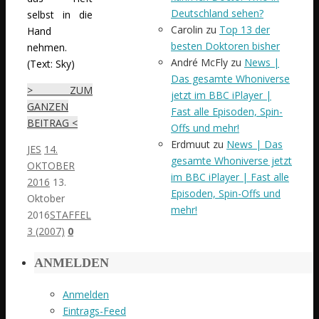
Deutschland sehen?
selbst in die
Carolin
zu
Top 13 der
Hand
besten Doktoren bisher
nehmen.
André McFly
zu
News |
(Text: Sky)
Das gesamte Whoniverse
> ZUM
jetzt im BBC iPlayer |
GANZEN
Fast alle Episoden, Spin-
BEITRAG <
Offs und mehr!
Erdmuut
zu
News | Das
JES
14.
gesamte Whoniverse jetzt
OKTOBER
im BBC iPlayer | Fast alle
2016
13.
Episoden, Spin-Offs und
Oktober
mehr!
2016
STAFFEL
3 (2007)
0
ANMELDEN
Anmelden
Eintrags-Feed