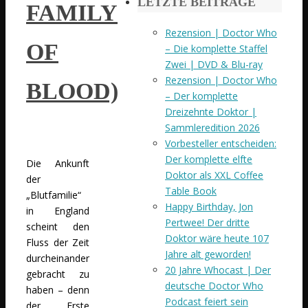
LETZTE BEITRÄGE
FAMILY
Rezension | Doctor Who
OF
– Die komplette Staffel
Zwei | DVD & Blu-ray
Rezension | Doctor Who
BLOOD)
– Der komplette
Dreizehnte Doktor |
Sammleredition 2026
Vorbesteller entscheiden:
Der komplette elfte
Die Ankunft
Doktor als XXL Coffee
der
Table Book
„Blutfamilie“
Happy Birthday, Jon
in England
Pertwee! Der dritte
scheint den
Doktor wäre heute 107
Fluss der Zeit
Jahre alt geworden!
durcheinander
20 Jahre Whocast | Der
gebracht zu
deutsche Doctor Who
haben – denn
Podcast feiert sein
der Erste