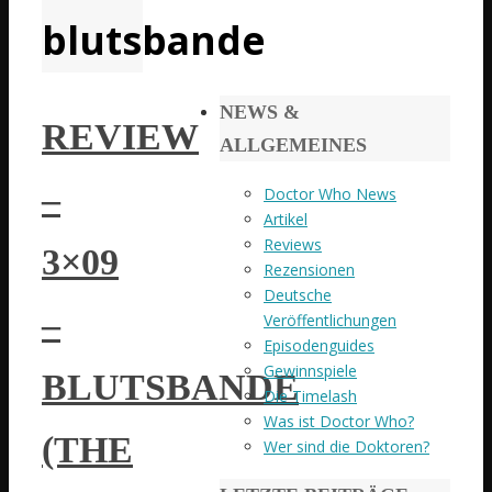
blutsbande
NEWS &
REVIEW
ALLGEMEINES
–
Doctor Who News
Artikel
Reviews
3×09
Rezensionen
Deutsche
–
Veröffentlichungen
Episodenguides
Gewinnspiele
BLUTSBANDE
Die Timelash
Was ist Doctor Who?
(THE
Wer sind die Doktoren?