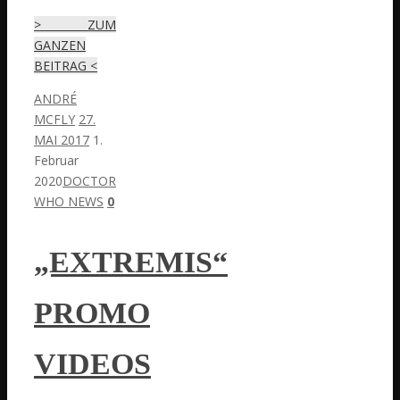
> ZUM
GANZEN
BEITRAG <
ANDRÉ
MCFLY
27.
MAI 2017
1.
Februar
2020
DOCTOR
WHO NEWS
0
„EXTREMIS“
PROMO
VIDEOS