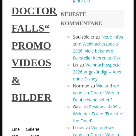
Jahre alt!
DOCTOR
NEUESTE
KOMMENTARE
FALLS“
Soulsoldier
zu
Neue Infos
PROMO
zum Weihnachtsspecial
2026: Viele bekannte
Darsteller kehren zurück!
VIDEOS
Lix
zu
Weihnachtsspecial
2026 angekündigt – Aber
&
ohne Disney!
Norman
zu
Wie und wo
kann ich Doctor Who in
BILDER
Deutschland sehen?
Gast
zu
Review – 4×09 –
Wald der Toten (Forest of
the Dead)
Lukas
zu
Wie und wo
Eine Galerie
kann ich Doctor Who in