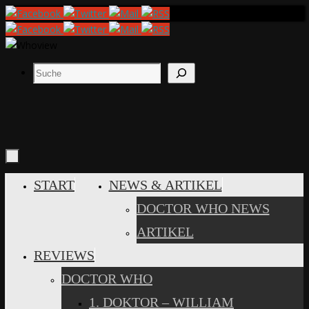
Zum
Inhalt
springen
Suchen
ZUM
START
NEWS & ARTIKEL
INHALT
DOCTOR WHO NEWS
SPRINGEN
ARTIKEL
REVIEWS
DOCTOR WHO
1. DOKTOR – WILLIAM