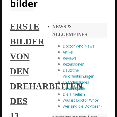
bilder
ERSTE
NEWS &
ALLGEMEINES
BILDER
Doctor Who News
Artikel
VON
Reviews
Rezensionen
DEN
Deutsche
Veröffentlichungen
Episodenguides
DREHARBEITEN
Gewinnspiele
Die Timelash
DES
Was ist Doctor Who?
Wer sind die Doktoren?
13.