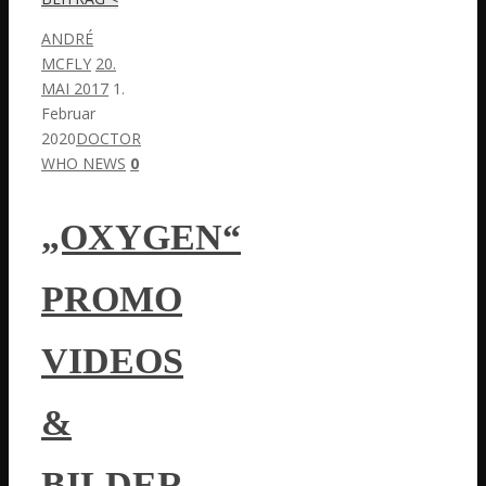
ANDRÉ
MCFLY
20.
MAI 2017
1.
Februar
2020
DOCTOR
WHO NEWS
0
„OXYGEN“
PROMO
VIDEOS
&
BILDER