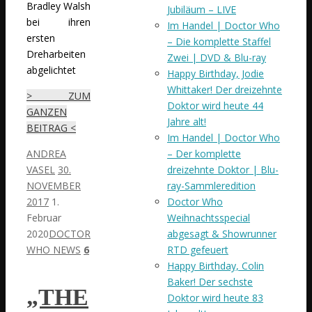
Bradley Walsh
Jubiläum – LIVE
bei ihren
Im Handel | Doctor Who
ersten
– Die komplette Staffel
Dreharbeiten
Zwei | DVD & Blu-ray
abgelichtet
Happy Birthday, Jodie
Whittaker! Der dreizehnte
> ZUM
Doktor wird heute 44
GANZEN
Jahre alt!
BEITRAG <
Im Handel | Doctor Who
ANDREA
– Der komplette
VASEL
30.
dreizehnte Doktor | Blu-
NOVEMBER
ray-Sammleredition
2017
1.
Doctor Who
Februar
Weihnachtsspecial
2020
DOCTOR
abgesagt & Showrunner
WHO NEWS
6
RTD gefeuert
Happy Birthday, Colin
Baker! Der sechste
„THE
Doktor wird heute 83