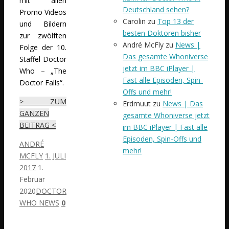
mit allen
Deutschland sehen?
Promo Videos
Carolin
zu
Top 13 der
und Bildern
besten Doktoren bisher
zur zwölften
André McFly
zu
News |
Folge der 10.
Das gesamte Whoniverse
Staffel Doctor
jetzt im BBC iPlayer |
Who – „The
Fast alle Episoden, Spin-
Doctor Falls“.
Offs und mehr!
> ZUM
Erdmuut
zu
News | Das
GANZEN
gesamte Whoniverse jetzt
BEITRAG <
im BBC iPlayer | Fast alle
Episoden, Spin-Offs und
ANDRÉ
mehr!
MCFLY
1. JULI
2017
1.
Februar
2020
DOCTOR
WHO NEWS
0