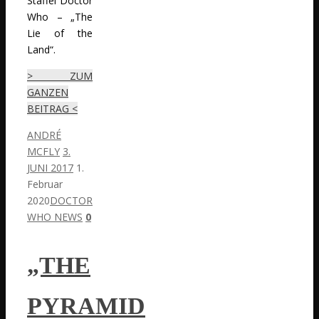
Staffel Doctor
Who – „The
Lie of the
Land“.
> ZUM
GANZEN
BEITRAG <
ANDRÉ
MCFLY
3.
JUNI 2017
1.
Februar
2020
DOCTOR
WHO NEWS
0
„THE
PYRAMID