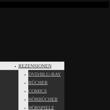
REZENSIONEN
DVD/BLU-RAY
BÜCHER
COMICS
HÖRBÜCHER
HÖRSPIELE